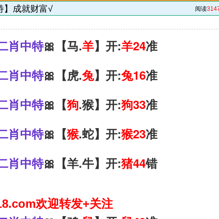
特】成就财富√
阅读
314
二肖中特
🎀【马.
羊
】开:
羊24
准
二肖中特
🎀【虎.
兔
】开:
兔16
准
二肖中特
🎀【
狗
.猴】开:
狗33
准
二肖中特
🎀【
猴
.蛇】开:
猴23
准
二肖中特
🎀【羊.牛】开:
猪44
错
8.com欢迎转发+关注