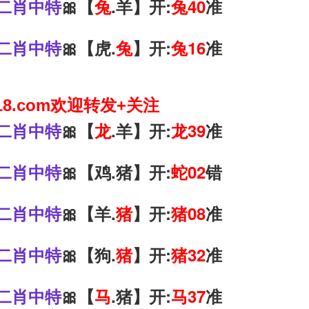
二肖中特
🎀【
兔
.羊】开:
兔40
准
二肖中特
🎀【虎.
兔
】开:
兔16
准
8.com欢迎转发+关注
二肖中特
🎀【
龙
.羊】开:
龙39
准
二肖中特
🎀【鸡.猪】开:
蛇02
错
二肖中特
🎀【羊.
猪
】开:
猪08
准
二肖中特
🎀【狗.
猪
】开:
猪32
准
二肖中特
🎀【
马
.猪】开:
马37
准