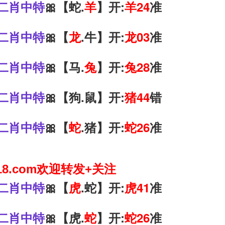
二肖中特
🎀【蛇.
羊
】开:
羊24
准
二肖中特
🎀【
龙
.牛】开:
龙03
准
二肖中特
🎀【马.
兔
】开:
兔28
准
二肖中特
🎀【狗.鼠】开:
猪44
错
二肖中特
🎀【
蛇
.猪】开:
蛇26
准
8.com欢迎转发+关注
二肖中特
🎀【
虎
.蛇】开:
虎41
准
二肖中特
🎀【虎.
蛇
】开:
蛇26
准