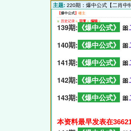
主题:
220期：爆中公式【二肖中
【
爆中公式
】
楼主
u
历史记录
u
回复
u
编辑
u
139期:
《爆中公式》
🎀
140期:
《爆中公式》
🎀
141期:
《爆中公式》
🎀
142期:
《爆中公式》
🎀
143期:
《爆中公式》
🎀
本资料最早发表在36621