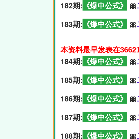
182期:
《爆中公式》
🎀
183期:
《爆中公式》
🎀
本资料最早发表在36621
184期:
《爆中公式》
🎀
185期:
《爆中公式》
🎀
186期:
《爆中公式》
🎀
187期:
《爆中公式》
🎀
188期:
《爆中公式》
🎀