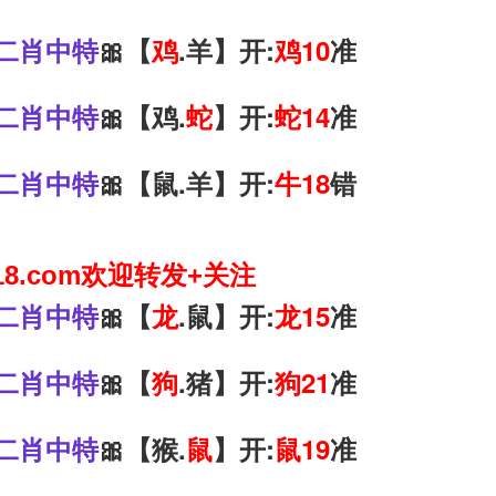
二肖中特
🎀【
鸡
.羊】开:
鸡10
准
二肖中特
🎀【鸡.
蛇
】开:
蛇14
准
二肖中特
🎀【鼠.羊】开:
牛18
错
8.com欢迎转发+关注
二肖中特
🎀【
龙
.鼠】开:
龙15
准
二肖中特
🎀【
狗
.猪】开:
狗21
准
二肖中特
🎀【猴.
鼠
】开:
鼠19
准